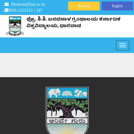
librarian@kud.ac.in
Kannada
English
0836-2215212 / 247
ಪ್ರೊ. ಶಿ.ಶಿ. ಬಸವನಾಳ ಗ್ರಂಥಾಲಯ
ಕರ್ನಾಟಕ
ವಿಶ್ವವಿದ್ಯಾಲಯ, ಧಾರವಾಡ